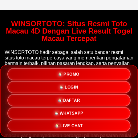
WINSORTOTO: Situs Resmi Toto
Macau 4D Dengan Live Result Togel
Macau Tercepat
WINSORTOTO
hadir sebagai salah satu bandar resmi
situs
toto
macau terpercaya yang memberikan pengalaman
bermain terbaik, pilihan pasaran lengkap, serta penyajian
result macau terbaru yang diperbarui secara konsisten
setiap hari. Selain itu, WINSORTOTO mengutamakan
PROMO
kenyamanan pengguna melalui akses link login yang
stabil, sistem responsif, serta layanan yang dirancang
LOGIN
untuk memberikan kenyamanan penuh pada pemain.
Dukungan teknologi modern dan kualitas platform yang
DAFTAR
terus ditingkatkan menjadikan WINSORTOTO sebagai
salah satu referensi bagi pengguna yang mencari bandar
WHATSAPP
toto macau dengan informasi hasil yang terorganisir dan
mudah diakses.
LIVE CHAT
WINSORTOTO menghadirkan akses ke bandar resmi
toto
macau
yang menyediakan berbagai pilihan pasaran mulai