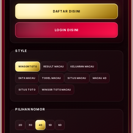
DAFTAR DISINI
LOGIN DISINI
STYLE
WINSORTOTO
RESULT MACAU
KELUARAN MACAU
DATA MACAU
TOGEL MACAU
SITUS MACAU
MACAU 4D
SITUS TOTO
WINSOR TOTO MACAU
PILIHAN NOMOR
2D
3D
4D
5D
6D