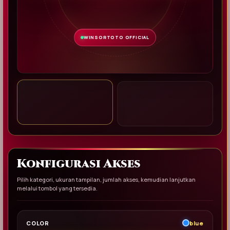
WINSORTOTO OFFICIAL
Konfigurasi Akses
Pilih kategori, ukuran tampilan, jumlah akses, kemudian lanjutkan
melalui tombol yang tersedia.
COLOR
blue