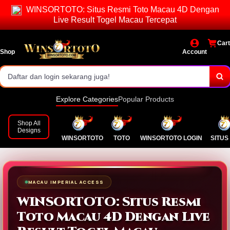
WINSORTOTO: Situs Resmi Toto Macau 4D Dengan
Akses login cepat dan stabil.
Live Result Togel Macau Tercepat
Pasaran lengkap & result resmi.
Cart
Shop
Account
Bonus menarik setiap hari!
Daftar dan login sekarang juga!
Explore Categories
Popular Products
Shop All
Designs
WINSORTOTO
TOTO
WINSORTOTO LOGIN
SITUS
MACAU IMPERIAL ACCESS
WINSORTOTO: Situs Resmi
Toto Macau 4D Dengan Live