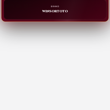
BRAND
WINSORTOTO