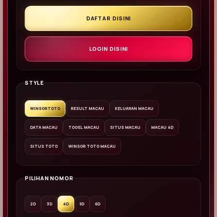
DAFTAR DISINI
LOGIN DISINI
STYLE
WINSORTOTO
RESULT MACAU
KELUARAN MACAU
DATA MACAU
TOGEL MACAU
SITUS MACAU
MACAU 4D
SITUS TOTO
WINSOR TOTO MACAU
PILIHAN NOMOR
2D
3D
4D
5D
6D