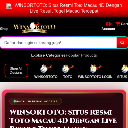
WINSORTOTO: Situs Resmi Toto Macau 4D Dengan
Akses login cepat dan stabil.
Live Result Togel Macau Tercepat
Pasaran lengkap & result resmi.
Cart
Shop
Account
Bonus menarik setiap hari!
Daftar dan login sekarang juga!
Explore Categories
Popular Products
Shop All
Designs
WINSORTOTO
TOTO
WINSORTOTO LOGIN
SITUS
MACAU IMPERIAL ACCESS
WINSORTOTO: Situs Resmi
Toto Macau 4D Dengan Live