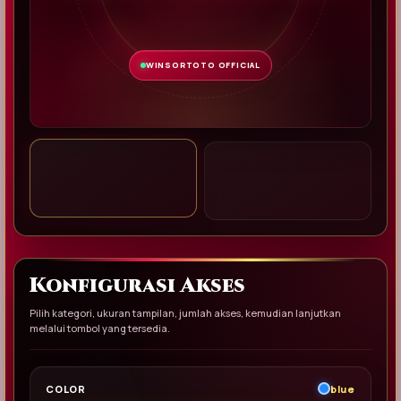
WINSORTOTO OFFICIAL
Konfigurasi Akses
Pilih kategori, ukuran tampilan, jumlah akses, kemudian lanjutkan
melalui tombol yang tersedia.
COLOR
blue