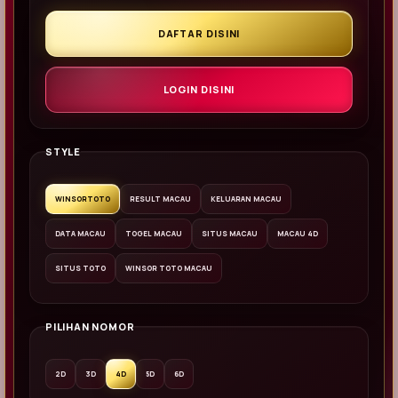
DAFTAR DISINI
LOGIN DISINI
STYLE
WINSORTOTO
RESULT MACAU
KELUARAN MACAU
DATA MACAU
TOGEL MACAU
SITUS MACAU
MACAU 4D
SITUS TOTO
WINSOR TOTO MACAU
PILIHAN NOMOR
2D
3D
4D
5D
6D