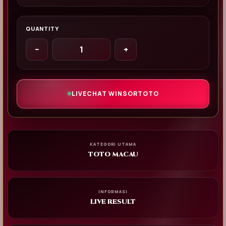
QUANTITY
−
+
LIVECHAT WINSORTOTO
KATEGORI UTAMA
TOTO MACAU
INFORMASI
LIVE RESULT